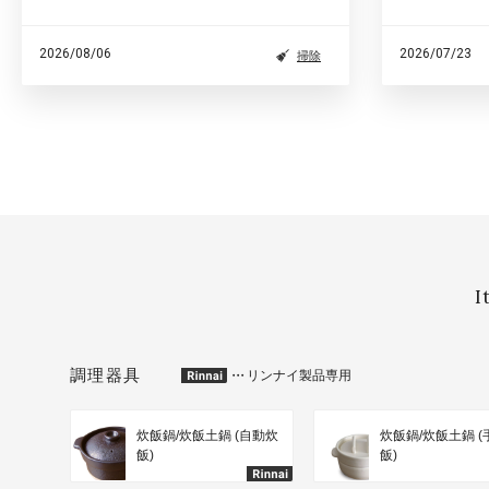
を…
になった時にすぐに手に取って掃除ができるよう
にしているそう。掃除のプロをひきつけてやまな
いその魅力と、プロの日頃の使い方を…
2026/08/06
2026/07/23
掃除
I
調理器具
・・・
リンナイ製品専用
炊飯鍋/炊飯土鍋 (自動炊
炊飯鍋/炊飯土鍋 
飯)
飯)