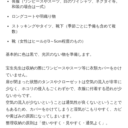
喪服（ワンピースやスーツ、白のワイシャツ、ネクタイ等。
和装の場合は一式）
ロングコートや羽織り物
ストッキングやタイツ、靴下（季節ごとに予備も含めて複
数）
靴（女性はヒールが3～5cm程度のもの）
基本的に色は黒で、光沢のない物を準備します。
宝生先生は収納の際にワンピースやスーツ等に衣類カバーをかけ
ていません。
扉が閉まった状態のタンスやクローゼットは空気の流入が非常に
少なく、ホコリの侵入もごくわずかで、衣服に付着する恐れが少
ないからです。
空気の流入が少ないということは通気性が良くないということで
もあるため、カバーをかけてしまうと湿気がこもりやすく、カビ
や黄ばみの原因になってしまいます。
整理収納の原則は「使いやすく・見やすく・通気よく」。