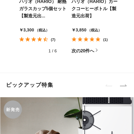
ハリオ（HARIO） 耐熱
ハリオ（HARIO）カー
ガラスカップ5個セット
クコーヒーボトル【製
【製造元出...
造元出荷】
￥3,300
￥3,850
（税込）
（税込）
(7)
(1)
次の20件へ
1
/
6
ピックアップ特集