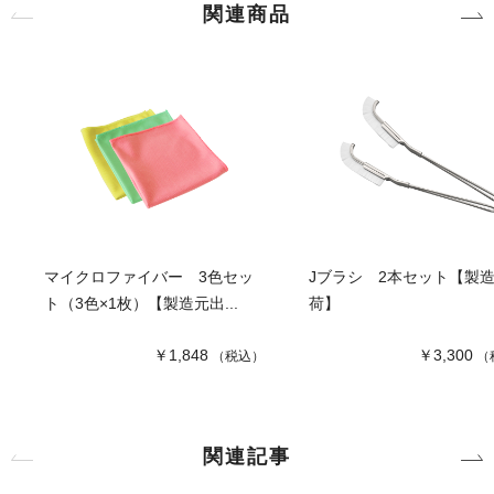
関連商品
マイクロファイバー 3色セッ
Jブラシ 2本セット【製
ト（3色×1枚）【製造元出...
荷】
￥1,848
￥3,300
（税込）
（
関連記事