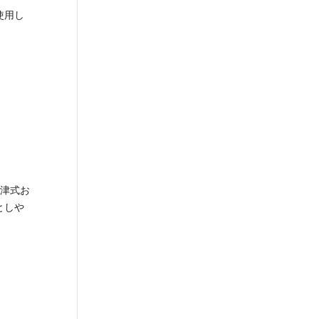
使用し
津式お
としや