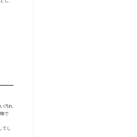
とし、
い汚れ
物で
してし