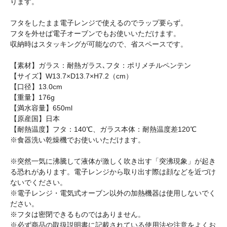
ります。
フタをしたまま電子レンジで使えるのでラップ要らず。
フタを外せば電子オーブンでもお使いいただけます。
収納時はスタッキングが可能なので、省スペースです。
【素材】ガラス：耐熱ガラス､フタ：ポリメチルペンテン
【サイズ】W13.7×D13.7×H7.2（cm）
【口径】13.0cm
【重量】176g
【満水容量】650ml
【原産国】日本
【耐熱温度】フタ：140℃、ガラス本体：耐熱温度差120℃
※食器洗い乾燥機でお使いいただけます。
※突然一気に沸騰して液体が激しく吹き出す「突沸現象」が起き
る恐れがあります。電子レンジから取り出す際は顔などを近づけ
ないでください。
※電子レンジ・電気式オーブン以外の加熱機器は使用しないでく
ださい。
※フタは密閉できるものではありません。
※必ず商品の取扱説明書に記載されている使用法や注意をよくお