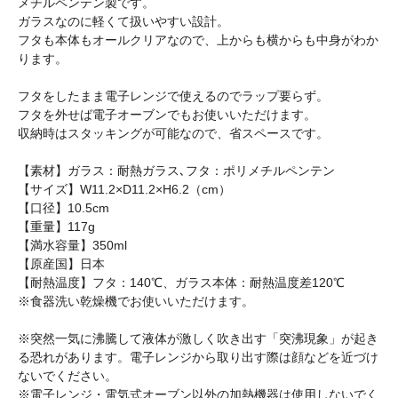
メチルペンテン製です。
ガラスなのに軽くて扱いやすい設計。
フタも本体もオールクリアなので、上からも横からも中身がわか
ります。
フタをしたまま電子レンジで使えるのでラップ要らず。
フタを外せば電子オーブンでもお使いいただけます。
収納時はスタッキングが可能なので、省スペースです。
【素材】ガラス：耐熱ガラス､フタ：ポリメチルペンテン
【サイズ】W11.2×D11.2×H6.2（cm）
【口径】10.5cm
【重量】117g
【満水容量】350ml
【原産国】日本
【耐熱温度】フタ：140℃、ガラス本体：耐熱温度差120℃
※食器洗い乾燥機でお使いいただけます。
※突然一気に沸騰して液体が激しく吹き出す「突沸現象」が起き
る恐れがあります。電子レンジから取り出す際は顔などを近づけ
ないでください。
※電子レンジ・電気式オーブン以外の加熱機器は使用しないでく