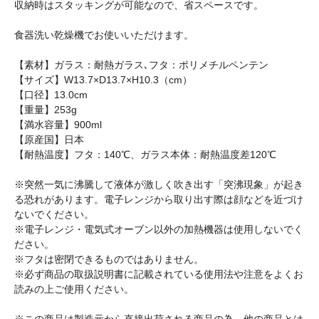
収納時はスタッキングが可能なので、省スペースです。
食器洗い乾燥機でお使いいただけます。
【素材】ガラス：耐熱ガラス､フタ：ポリメチルペンテン
【サイズ】W13.7×D13.7×H10.3（cm）
【口径】13.0cm
【重量】253g
【満水容量】900ml
【原産国】日本
【耐熱温度】フタ：140℃、ガラス本体：耐熱温度差120℃
※突然一気に沸騰して液体が激しく吹き出す「突沸現象」が起き
る恐れがあります。電子レンジから取り出す際は顔などを近づけ
ないでください。
※電子レンジ・電気式オーブン以外の加熱機器は使用しないでく
ださい。
※フタは密閉できるものではありません。
※必ず商品の取扱説明書に記載されている使用法や注意をよくお
読みの上ご使用ください。