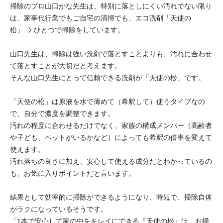
掃除のプロ山口かな先生は、特別に落としにくい汚れでない限り
は、家事代行業でもご自宅の清掃でも、エコ洗剤
「天使の
松」
ひとつで掃除をしています。
山口先生は、掃除は強い洗剤で落とすことよりも、汚れに合わせ
て落とすことが大切だと考えます。
そんな山口先生にとって信頼できる洗剤が「天使の松」です。
「天使の松」は原液を水で薄めて（希釈して）使うタイプなの
で、自分で濃度を調整できます。
汚れの程度に合わせるだけでなく、家族の構成メンバー（高齢者
や子ども、ペットがいるかなど）によっても希釈の倍率を変えて
使えます。
汚れ落ちの良さに加え、安心して使える成分だとわかっているの
も、お気に入りポイントだと言います。
結果として効率的に掃除ができるようになり、時短で、掃除自体
がラクになっているそうです。
「1本で安心して家の中をキレイにできる『天使の松』は、お掃