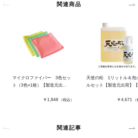
関連商品
マイクロファイバー 3色セッ
天使の松 1リットル＆泡
ト（3色×1枚）【製造元出...
ルセット【製造元出荷】【納
￥1,848
￥4,671
（税込）
（
関連記事