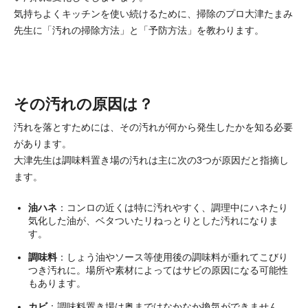
気持ちよくキッチンを使い続けるために、掃除のプロ大津たまみ
先生に「汚れの掃除方法」と「予防方法」を教わります。
その汚れの原因は？
汚れを落とすためには、その汚れが何から発生したかを知る必要
があります。
大津先生は調味料置き場の汚れは主に次の3つが原因だと指摘し
ます。
油ハネ
：コンロの近くは特に汚れやすく、調理中にハネたり
気化した油が、ベタついたリねっとりとした汚れになりま
す。
調味料
：しょう油やソース等使用後の調味料が垂れてこびり
つき汚れに。場所や素材によってはサビの原因になる可能性
もあります。
カビ
：調味料置き場は奥まではなかなか換気ができません。