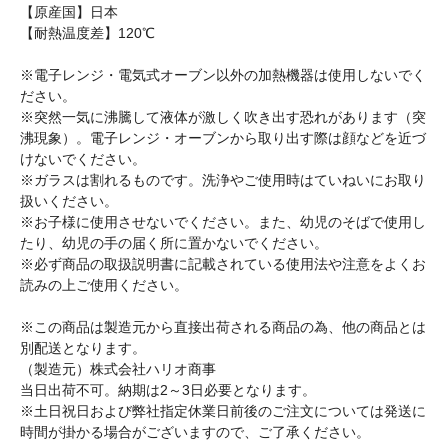
【原産国】日本
【耐熱温度差】120℃
※電子レンジ・電気式オーブン以外の加熱機器は使用しないでく
ださい。
※突然一気に沸騰して液体が激しく吹き出す恐れがあります（突
沸現象）。電子レンジ・オーブンから取り出す際は顔などを近づ
けないでください。
※ガラスは割れるものです。洗浄やご使用時はていねいにお取り
扱いください。
※お子様に使用させないでください。また、幼児のそばで使用し
たり、幼児の手の届く所に置かないでください。
※必ず商品の取扱説明書に記載されている使用法や注意をよくお
読みの上ご使用ください。
※この商品は製造元から直接出荷される商品の為、他の商品とは
別配送となります。
（製造元）株式会社ハリオ商事
当日出荷不可。納期は2～3日必要となります。
※土日祝日および弊社指定休業日前後のご注文については発送に
時間が掛かる場合がございますので、ご了承ください。