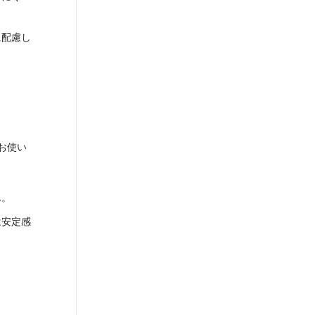
に配慮し
お使い
ん。
は安定感