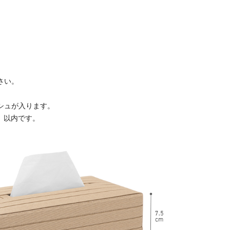
さい。
シュが入ります。
m）以内です。