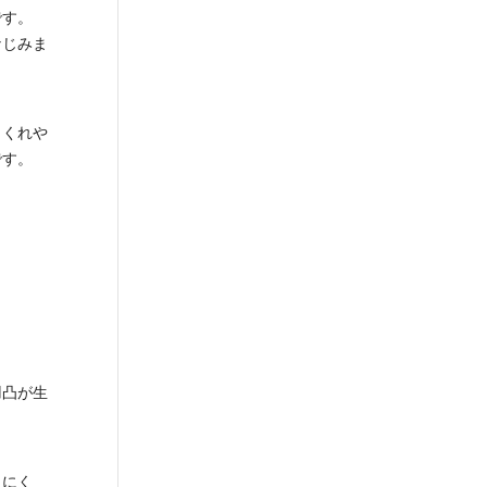
です。
なじみま
さくれや
です。
。
凹凸が生
きにく