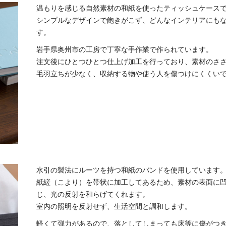
温もりを感じる自然素材の和紙を使ったティッシュケース
シンプルなデザインで飽きがこず、どんなインテリアにも
す。
岩手県奥州市の工房で丁寧な手作業で作られています。
注文後にひとつひとつ仕上げ加工を行っており、素材のさ
毛羽立ちが少なく、収納する物や使う人を傷つけにくくい
水引の製法にルーツを持つ和紙のバンドを使用しています
紙縒（こより）を帯状に加工してあるため、素材の表面に
じ、光の反射を和らげてくれます。
室内の照明を反射せず、生活空間と調和します。
軽くて弾力があるので、落としてしまっても床等に傷がつ