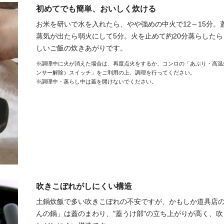
初めてでも簡単、おいしく炊ける
お米を研いで水を入れたら、やや強めの中火で12～15分。
蒸気が出たら弱火にして5分。火を止めて約20分蒸らしたら
しいご飯の炊きあがりです。
※調理中に火が消えた場合は、再度点火をするか、コンロの「あぶり・高温
ンサー解除）スイッチ」をご利用の上、調理を行ってください。
※調理中・蒸らし中は蓋を開けないでください。
吹きこぼれがしにくい構造
土鍋炊飯で多い吹きこぼれの不安ですが、かもしか道具店
んの鍋」は蓋のまわり、"蓋うけ部"の立ち上がりが高く、吹