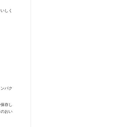
おいしく
コンパク
で保存し
てのおい