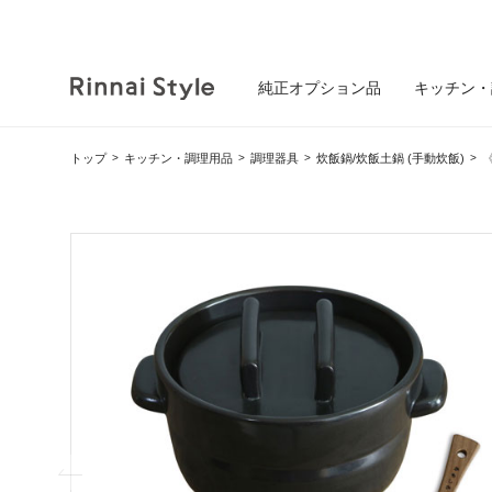
純正オプション品
キッチン・
トップ
キッチン・調理用品
調理器具
炊飯鍋/炊飯土鍋 (手動炊飯)