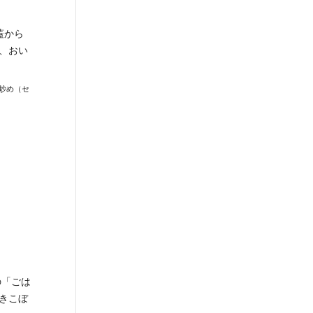
蓋から
、おい
炒め（セ
の「ごは
きこぼ