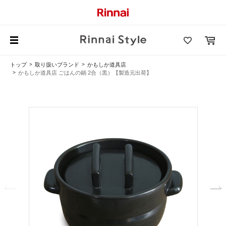
トップ
取り扱いブランド
かもしか道具店
かもしか道具店 ごはんの鍋 2合（黒）【製造元出荷】