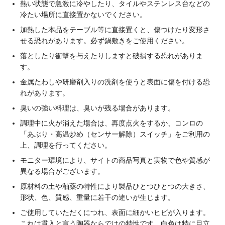
熱い状態で急激に冷やしたり、タイルやステンレス台などの
冷たい場所に直接置かないでください。
加熱した本品をテーブル等に直接置くと、傷つけたり変形さ
せる恐れがあります。必ず鍋敷きをご使用ください。
落としたり衝撃を与えたりしますと破損する恐れがありま
す。
金属たわしや研磨剤入りの洗剤を使うと表面に傷を付ける恐
れがあります。
臭いの強い料理は、臭いが残る場合があります。
調理中に火が消えた場合は、再度点火をするか、コンロの
「あぶり・高温炒め（センサー解除）スイッチ」をご利用の
上、調理を行ってください。
モニター環境により、サイトの商品写真と実物で色や質感が
異なる場合がございます。
原材料の土や釉薬の特性により製品ひとつひとつの大きさ、
形状、色、質感、重量に若干の違いが生じます。
ご使用していただくにつれ、表面に細かいヒビが入ります。
これは貫入と言う陶器ならではの特性です。白色は特に目立