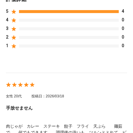
5
4
4
0
3
0
2
0
1
0
女性
20代
投稿日：2026/03/18
手放せません
肉じゃが カレー ステーキ 餃子 フライ 天ぷら 麺茹
で 何でもできます 調理後の洗いも ツルンととれて ピ