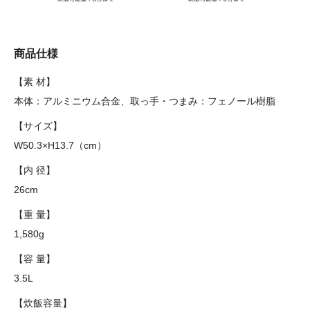
商品仕様
【素 材】
本体：アルミニウム合金、取っ手・つまみ：フェノール樹脂
【サイズ】
W50.3×H13.7（cm）
【内 径】
26cm
【重 量】
1,580g
【容 量】
3.5L
【炊飯容量】