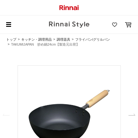
トップ
キッチン・調理用品
調理器具
フライパン/グリルパン
TAKUMIJAPAN 炒め鍋24cm【製造元出荷】