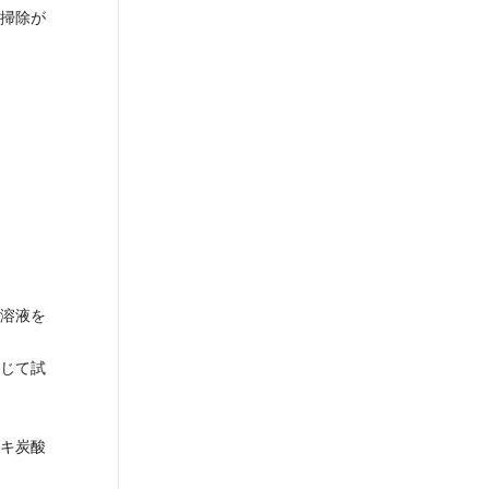
掃除が
溶液を
じて試
キ炭酸