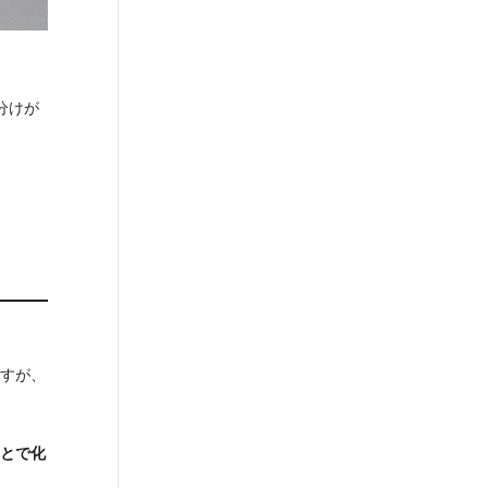
分けが
すが、
とで化