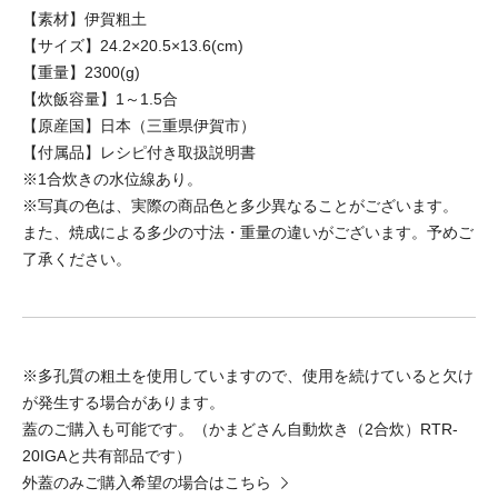
【素材】伊賀粗土
【サイズ】24.2×20.5×13.6(cm)
【重量】2300(g)
【炊飯容量】1～1.5合
【原産国】日本（三重県伊賀市）
【付属品】レシピ付き取扱説明書
※1合炊きの水位線あり。
※写真の色は、実際の商品色と多少異なることがございます。
また、焼成による多少の寸法・重量の違いがございます。予めご
了承ください。
※多孔質の粗土を使用していますので、使用を続けていると欠け
が発生する場合があります。
蓋のご購入も可能です。（かまどさん自動炊き（2合炊）RTR-
20IGAと共有部品です）
外蓋のみご購入希望の場合はこちら