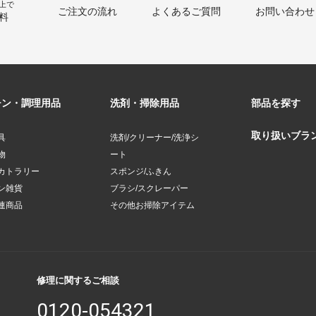
以上で
ご注文の流れ
よくあるご質問
お問い合わせ
料
チン・調理用品
洗剤・掃除用品
部品を探す
取り扱いブラ
具
洗剤/クリーナー/洗浄シ
物
ート
カトラリー
スポンジ/ふきん
ン雑貨
ブラシ/スクレーパー
連商品
その他お掃除アイテム
修理に関するご相談
0120-054321