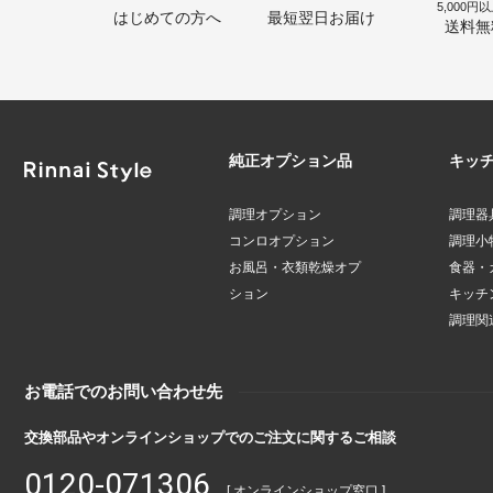
5,000円
はじめての方へ
最短翌日お届け
送料無
純正オプション品
キッ
調理オプション
調理器
コンロオプション
調理小
お風呂・衣類乾燥オプ
食器・
ション
キッチ
調理関
お電話でのお問い合わせ先
交換部品やオンラインショップでのご注文に関するご相談
0120-071306
[ オンラインショップ窓口 ]