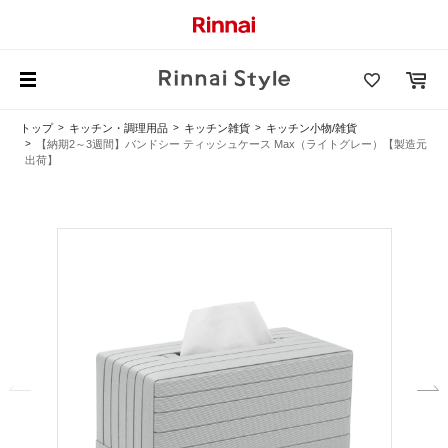
トップ
キッチン・調理用品
キッチン雑貨
キッチン小物/雑貨
【納期2～3週間】バンドシー ティッシュケース Max（ライトグレー）【製造元
出荷】