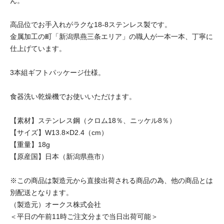
ん。
高品位でお手入れがラクな18-8ステンレス製です。
金属加工の町「新潟県燕三条エリア」の職人が一本一本、丁寧に
仕上げています。
3本組ギフトパッケージ仕様。
食器洗い乾燥機でお使いいただけます。
【素材】ステンレス鋼（クロム18％、ニッケル8％）
【サイズ】W13.8×D2.4（cm）
【重量】18g
【原産国】日本（新潟県燕市）
※この商品は製造元から直接出荷される商品の為、他の商品とは
別配送となります。
（製造元）オークス株式会社
＜平日の午前11時ご注文分まで当日出荷可能＞