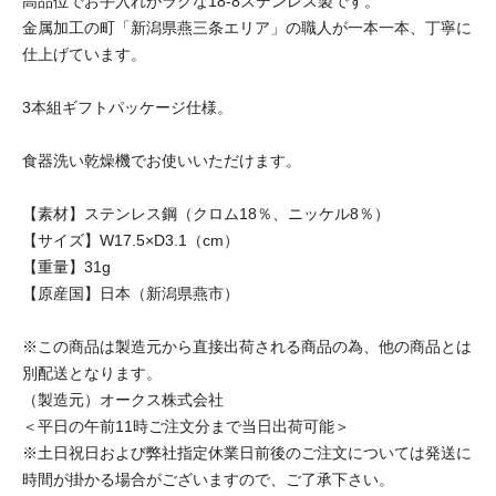
高品位でお手入れがラクな18-8ステンレス製です。
金属加工の町「新潟県燕三条エリア」の職人が一本一本、丁寧に
仕上げています。
3本組ギフトパッケージ仕様。
食器洗い乾燥機でお使いいただけます。
【素材】ステンレス鋼（クロム18％、ニッケル8％）
【サイズ】W17.5×D3.1（cm）
【重量】31g
【原産国】日本（新潟県燕市）
※この商品は製造元から直接出荷される商品の為、他の商品とは
別配送となります。
（製造元）オークス株式会社
＜平日の午前11時ご注文分まで当日出荷可能＞
※土日祝日および弊社指定休業日前後のご注文については発送に
時間が掛かる場合がございますので、ご了承下さい。