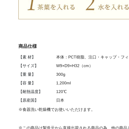
商品仕様
【素 材】
本体：PCT樹脂、
注口・キャップ・フィ
【サイズ】
W9×D9×H32（cm）
【重 量】
300g
【容 量】
1,200ml
【耐熱温度】
120℃
【原産国】
日本
※食器洗い乾燥機でお使いいただけます。
※この商品は製造元から直接出荷される商品の為、他の商品