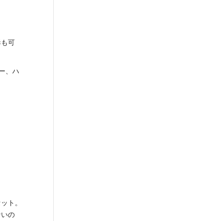
毒も可
ィー、ハ
セット。
ないの