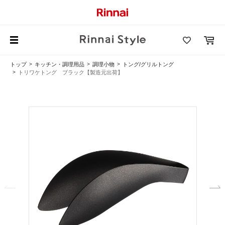
トップ
キッチン・調理用品
調理小物
トング/グリルトング
トリワケトング ブラック【製造元出荷】