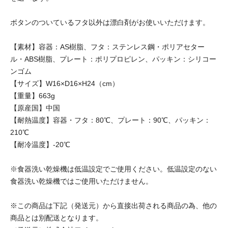
ボタンのついているフタ以外は漂白剤がお使いいただけます。
【素材】容器：AS樹脂、フタ：ステンレス鋼・ポリアセター
ル・ABS樹脂、プレート：ポリプロピレン、パッキン：シリコー
ンゴム
【サイズ】W16×D16×H24（cm）
【重量】663g
【原産国】中国
【耐熱温度】容器・フタ：80℃、プレート：90℃、パッキン：
210℃
【耐冷温度】-20℃
※食器洗い乾燥機は低温設定でご使用ください。低温設定のない
食器洗い乾燥機ではご使用いただけません。
※この商品は下記（発送元）から直接出荷される商品の為、他の
商品とは別配送となります。