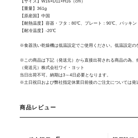
【サイズ】W16×D11×H16（cm）
【重量】361g
【原産国】中国
【耐熱温度】容器・フタ：80℃、プレート：90℃、パッキン：
【耐冷温度】-20℃
※食器洗い乾燥機は低温設定でご使用ください。低温設定の
※この商品は下記（発送元）から直接出荷される商品の為、
（発送元）株式会社ワイ・ヨット
当日出荷不可。納期は3～4日必要となります。
※土日祝日および弊社指定休業日前後のご注文については発
商品レビュー