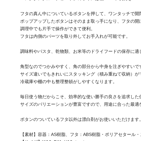
フタの真ん中についているボタンを押して、ワンタッチで開
ポップアップしたボタンはそのまま取っ手になり、フタの開
調理中でも片手で操作ができて便利。
フタは内側のパーツを取り外してお手入れが可能です。
調味料やパスタ、乾物類、お米等のドライフードの保存に適
角型なのでつかみやすく、角の部分から中身を注ぎやすいで
サイズ違いでもきれいにスタッキング（積み重ねて収納）が
冷蔵庫や棚の中も整理整頓がしやすくなります。
毎日使う物だからこそ、効率的な使い勝手の良さを追求した
サイズのバリエーションが豊富ですので、用途に合った最適
ボタンのついているフタ以外は漂白剤がお使いいただけます
【素材】容器：AS樹脂、フタ：ABS樹脂・ポリアセタール