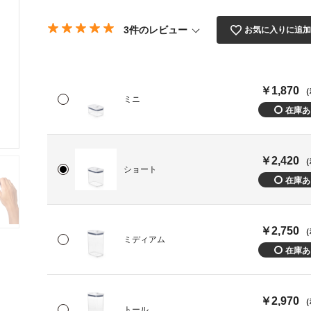
3件のレビュー
お気に入りに追
￥1,870
（
ミニ
￥2,420
（
ショート
￥2,750
（
ミディアム
￥2,970
（
トール