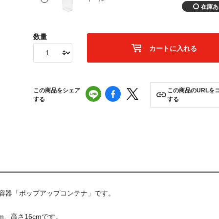
数量
カートに入れる
この商品をシェア
この商品のURLを
する
する
存容器「ポップアップコンテナ」です。
m、高さ16cmです。