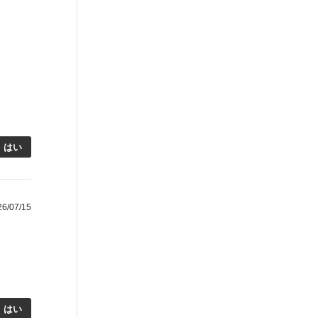
はい
/07/15
はい