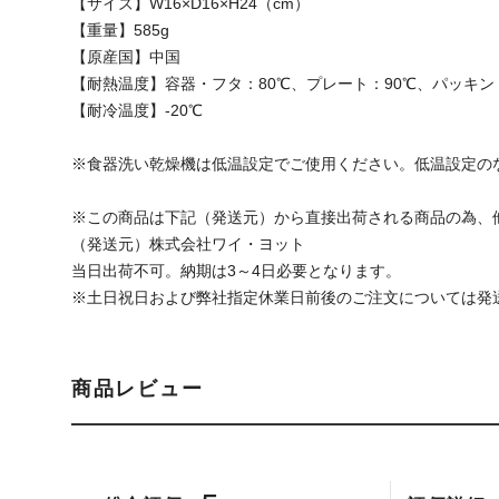
【サイズ】W16×D16×H24（cm）
【重量】585g
【原産国】中国
【耐熱温度】容器・フタ：80℃、プレート：90℃、パッキン：
【耐冷温度】-20℃
※食器洗い乾燥機は低温設定でご使用ください。低温設定の
※この商品は下記（発送元）から直接出荷される商品の為、
（発送元）株式会社ワイ・ヨット
当日出荷不可。納期は3～4日必要となります。
※土日祝日および弊社指定休業日前後のご注文については発
商品レビュー