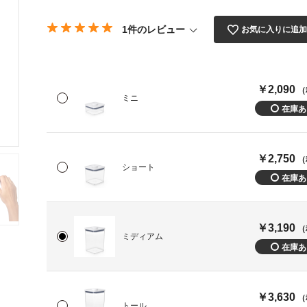
1件のレビュー
お気に入りに追
￥2,090
（
ミニ
￥2,750
（
ショート
￥3,190
（
ミディアム
￥3,630
（
トール