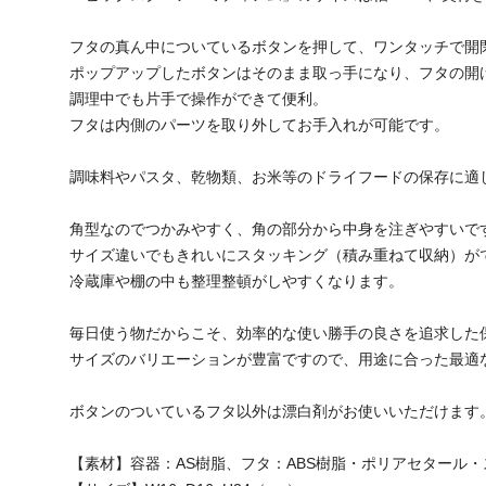
フタの真ん中についているボタンを押して、ワンタッチで開
ポップアップしたボタンはそのまま取っ手になり、フタの開
調理中でも片手で操作ができて便利。
フタは内側のパーツを取り外してお手入れが可能です。
調味料やパスタ、乾物類、お米等のドライフードの保存に適
角型なのでつかみやすく、角の部分から中身を注ぎやすいで
サイズ違いでもきれいにスタッキング（積み重ねて収納）が
冷蔵庫や棚の中も整理整頓がしやすくなります。
毎日使う物だからこそ、効率的な使い勝手の良さを追求した
サイズのバリエーションが豊富ですので、用途に合った最適
ボタンのついているフタ以外は漂白剤がお使いいただけます
【素材】容器：AS樹脂、フタ：ABS樹脂・ポリアセタール