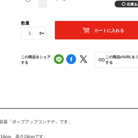
数量
カートに入れる
この商品をシェア
この商品のURLを
する
する
存容器「ポップアップコンテナ」です。
6cm、高さ24cmです。