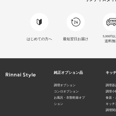
5,000円
はじめての方へ
最短翌日お届け
送料無
純正オプション品
キッ
調理オプション
調理器
コンロオプション
調理小
お風呂・衣類乾燥オプ
食器・
ション
キッチ
調理関