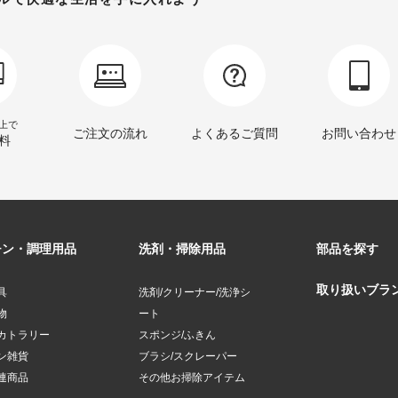
以上で
ご注文の流れ
よくあるご質問
お問い合わせ
料
チン・調理用品
洗剤・掃除用品
部品を探す
取り扱いブラ
具
洗剤/クリーナー/洗浄シ
物
ート
カトラリー
スポンジ/ふきん
ン雑貨
ブラシ/スクレーパー
連商品
その他お掃除アイテム