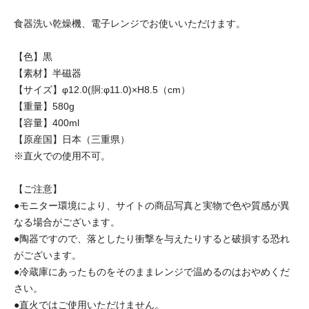
食器洗い乾燥機、電子レンジでお使いいただけます。
【色】黒
【素材】半磁器
【サイズ】φ12.0(胴:φ11.0)×H8.5（cm）
【重量】580g
【容量】400ml
【原産国】日本（三重県）
※直火での使用不可。
【ご注意】
●モニター環境により、サイトの商品写真と実物で色や質感が異
なる場合がございます。
●陶器ですので、落としたり衝撃を与えたりすると破損する恐れ
がございます。
●冷蔵庫にあったものをそのままレンジで温めるのはおやめくだ
さい。
●直火ではご使用いただけません。