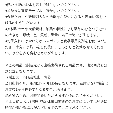
●熱い状態の本体を素手で触らないでください。
●加熱後は直接テーブルに置かないでください。
●金属たわしや研磨剤入りの洗剤をお使いになると表面に傷をつ
ける恐れがございます。
●原材料の土や天然素材、釉薬の特性により製品のひとつひとつ
の大きさ、形状、色、質感、重量に若干の違いが生じます。
●お手入れにはやわらかいスポンジと食器専用洗剤をお使いいた
だき、十分に水洗いをした後に、しっかりと乾燥させてくださ
い。水分を多く含むとカビが生じます。
※この商品は製造元から直接出荷される商品の為、他の商品とは
別配送となります。
（製造元）有限会社山口陶器
当日出荷不可。納期は2～3日必要となります。在庫がない場合は
注文後1ヶ月程必要となる場合があります。
焼き物のため、お時間をいただきますが予めご了承ください。
※土日祝日および弊社指定休業日前後のご注文については発送に
時間が掛かる場合がございますので、ご了承ください。