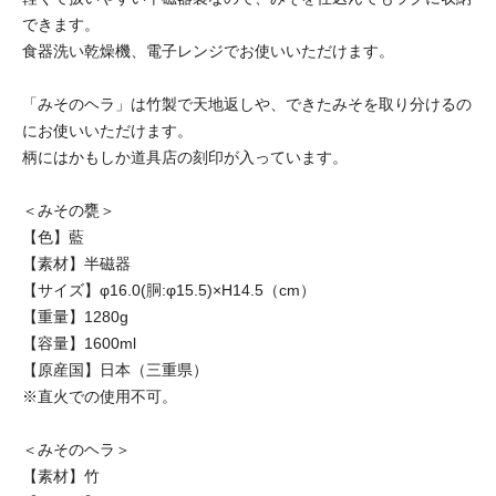
できます。
食器洗い乾燥機、電子レンジでお使いいただけます。
「みそのヘラ」は竹製で天地返しや、できたみそを取り分けるの
にお使いいただけます。
柄にはかもしか道具店の刻印が入っています。
＜みその甕＞
【色】藍
【素材】半磁器
【サイズ】φ16.0(胴:φ15.5)×H14.5（cm）
【重量】1280g
【容量】1600ml
【原産国】日本（三重県）
※直火での使用不可。
＜みそのヘラ＞
【素材】竹