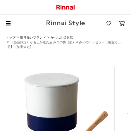
トップ
取り扱いブランド
かもしか道具店
《当店限定》かもしか道具店 みその甕（藍）＆みそのヘラセット【製造元出
荷】【納期未定】