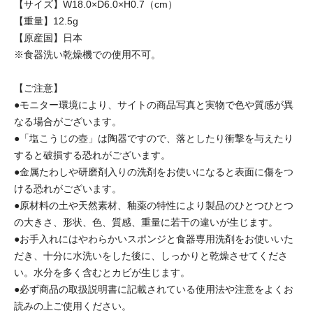
【サイズ】W18.0×D6.0×H0.7（cm）
【重量】12.5g
【原産国】日本
※食器洗い乾燥機での使用不可。
【ご注意】
●モニター環境により、サイトの商品写真と実物で色や質感が異
なる場合がございます。
●「塩こうじの壺」は陶器ですので、落としたり衝撃を与えたり
すると破損する恐れがございます。
●金属たわしや研磨剤入りの洗剤をお使いになると表面に傷をつ
ける恐れがございます。
●原材料の土や天然素材、釉薬の特性により製品のひとつひとつ
の大きさ、形状、色、質感、重量に若干の違いが生じます。
●お手入れにはやわらかいスポンジと食器専用洗剤をお使いいた
だき、十分に水洗いをした後に、しっかりと乾燥させてくださ
い。水分を多く含むとカビが生じます。
●必ず商品の取扱説明書に記載されている使用法や注意をよくお
読みの上ご使用ください。