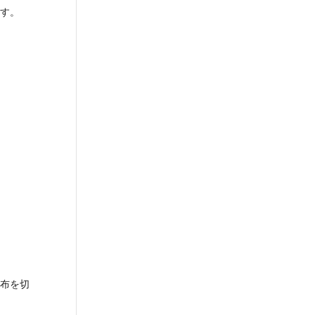
す。
布を切