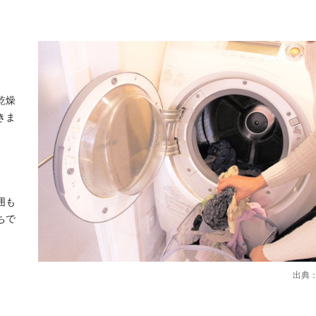
乾燥
きま
囲も
ちで
出典