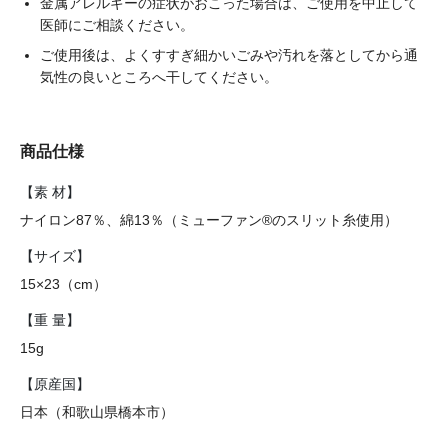
金属アレルギーの症状がおこった場合は、ご使用を中止して
医師にご相談ください。
ご使用後は、よくすすぎ細かいごみや汚れを落としてから通
気性の良いところへ干してください。
商品仕様
【素 材】
ナイロン87％、綿13％（ミューファン®のスリット糸使用）
【サイズ】
15×23（cm）
【重 量】
15g
【原産国】
日本（和歌山県橋本市）