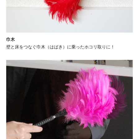
巾木
壁と床をつなぐ巾木（はばき）に乗ったホコリ取りに！