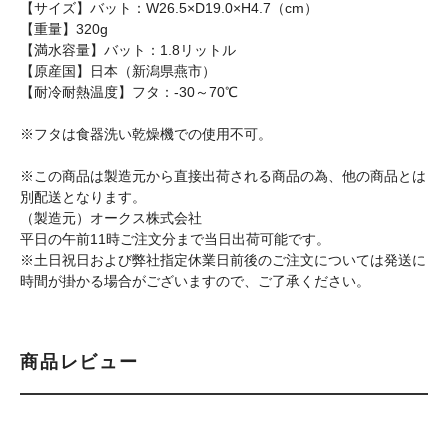
【サイズ】バット：W26.5×D19.0×H4.7（cm）
【重量】320g
【満水容量】バット：1.8リットル
【原産国】日本（新潟県燕市）
【耐冷耐熱温度】フタ：-30～70℃
※フタは食器洗い乾燥機での使用不可。
※この商品は製造元から直接出荷される商品の為、他の商品とは
別配送となります。
（製造元）オークス株式会社
平日の午前11時ご注文分まで当日出荷可能です。
※土日祝日および弊社指定休業日前後のご注文については発送に
時間が掛かる場合がございますので、ご了承ください。
商品レビュー