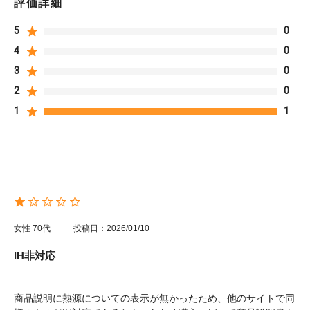
評価詳細
5
0
4
0
3
0
2
0
1
1
女性
70代
投稿日：2026/01/10
IH非対応
商品説明に熱源についての表示が無かったため、他のサイトで同