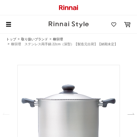
トップ
取り扱いブランド
柳宗理
柳宗理 ステンレス両手鍋 22cm（深型）【製造元出荷】【納期未定】