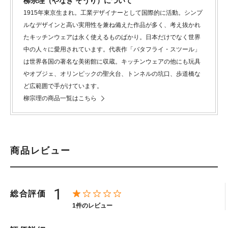
柳宗理（やなぎ そうり）について
1915年東京生まれ。工業デザイナーとして国際的に活動。シンプ
ルなデザインと高い実用性を兼ね備えた作品が多く、考え抜かれ
たキッチンウェアは永く使えるものばかり。日本だけでなく世界
中の人々に愛用されています。代表作「バタフライ・スツール」
は世界各国の著名な美術館に収蔵。キッチンウェアの他にも玩具
やオブジェ、オリンピックの聖火台、トンネルの坑口、歩道橋な
ど広範囲で手がけています。
柳宗理の商品一覧はこちら
商品レビュー
1
総合評価
1件のレビュー