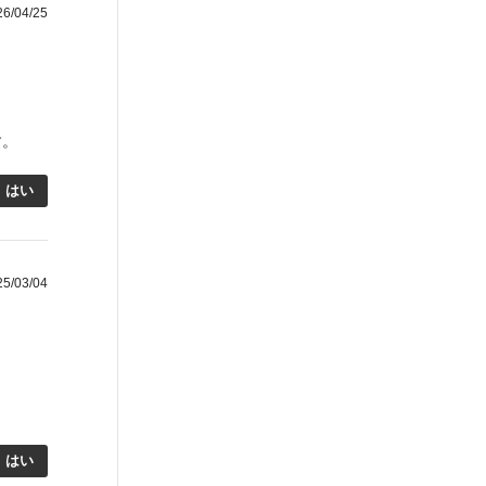
/04/25
す。
はい
/03/04
はい