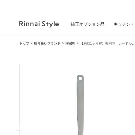
純正オプション品
キッチン・
トップ
取り扱いブランド
柳宗理
【納期1ヶ月程】柳宗理 レードルL