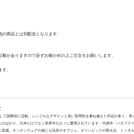
他の商品とは別配送となります。
記載がありますので必ずお確かめの上ご注文をお願いします。
ます。
て
として国際的に活動。シンプルなデザインと高い実用性を兼ね備えた作品が多く、考
ものばかり。日本だけでなく世界中の人々に愛用されています。代表作「バタフラ
に収蔵。キッチンウェアの他にも玩具やオブジェ、オリンピックの聖火台、トンネ