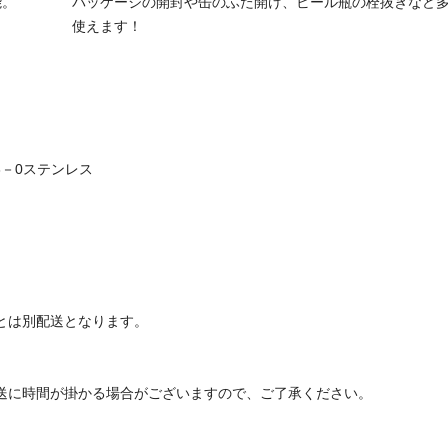
能。
パッケージの開封や缶のふた開け、ビール瓶の栓抜きなど
使えます！
3－0ステンレス
とは別配送となります。
送に時間が掛かる場合がございますので、ご了承ください。