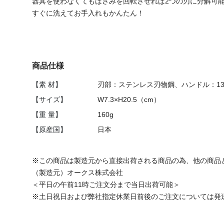
器具を使わなくてもはさみを回転させれば2つの刃に分解可
すぐに洗えてお手入れもかんたん！
商品仕様
【素 材】
刃部：ステンレス刃物鋼、ハンドル：1
【サイズ】
W7.3×H20.5（cm）
【重 量】
160g
【原産国】
日本
※この商品は製造元から直接出荷される商品の為、他の商品
（製造元）オークス株式会社
＜平日の午前11時ご注文分まで当日出荷可能＞
※土日祝日および弊社指定休業日前後のご注文については発