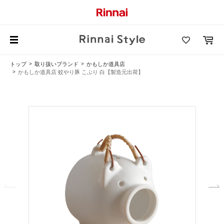
トップ
取り扱いブランド
かもしか道具店
かもしか道具店 蚊やり豚 こぶり 白【製造元出荷】