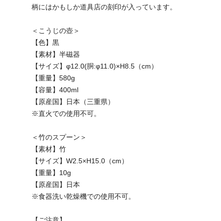
柄にはかもしか道具店の刻印が入っています。
＜こうじの壺＞
【色】黒
【素材】半磁器
【サイズ】φ12.0(胴:φ11.0)×H8.5（cm）
【重量】580g
【容量】400ml
【原産国】日本（三重県）
※直火での使用不可。
＜竹のスプーン＞
【素材】竹
【サイズ】W2.5×H15.0（cm）
【重量】10g
【原産国】日本
※食器洗い乾燥機での使用不可。
【ご注意】