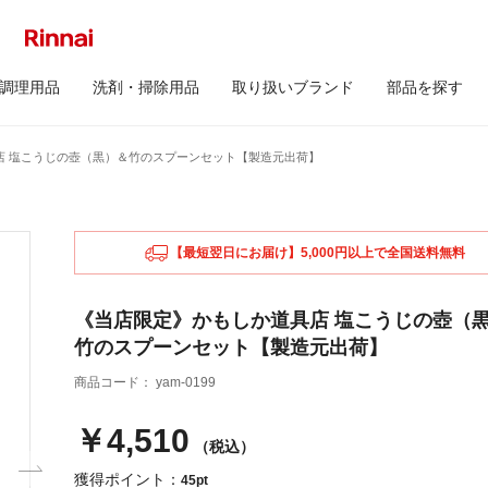
調理用品
洗剤・掃除用品
取り扱いブランド
部品を探す
店 塩こうじの壺（黒）＆竹のスプーンセット【製造元出荷】
【最短翌日にお届け】5,000円以上で全国送料無料
《当店限定》かもしか道具店 塩こうじの壺（
竹のスプーンセット【製造元出荷】
商品コード：
yam-0199
￥4,510
（税込）
獲得ポイント：
45pt