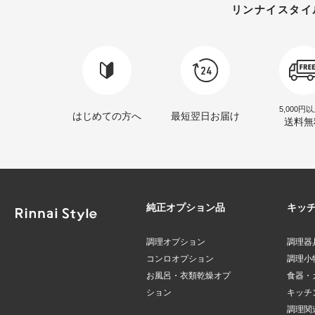
リンナイスタイ
5,000円
はじめての方へ
最短翌日お届け
送料無
純正オプション品
キッ
調理オプション
調理器
コンロオプション
調理小
お風呂・衣類乾燥オプ
食器・
ション
キッチ
調理関