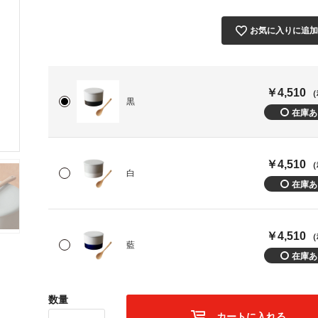
お気に入りに追
￥4,510
（
黒
￥4,510
（
白
￥4,510
（
藍
数量
カートに入れる