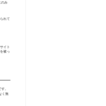
にのみ
られて
サイト
を被っ
です。
なく無