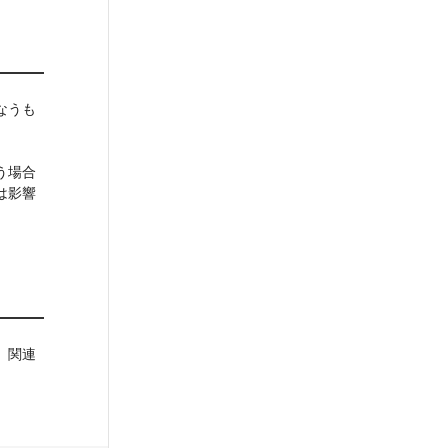
なうも
う場合
は影響
。関連