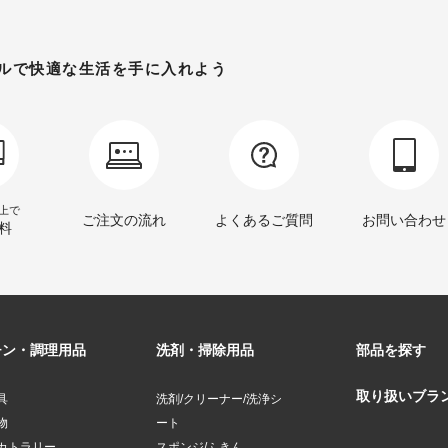
ルで
快適な生活を手に入れよう
以上で
ご注文の流れ
よくあるご質問
お問い合わせ
料
チン・調理用品
洗剤・掃除用品
部品を探す
取り扱いブラ
具
洗剤/クリーナー/洗浄シ
物
ート
カトラリー
スポンジ/ふきん