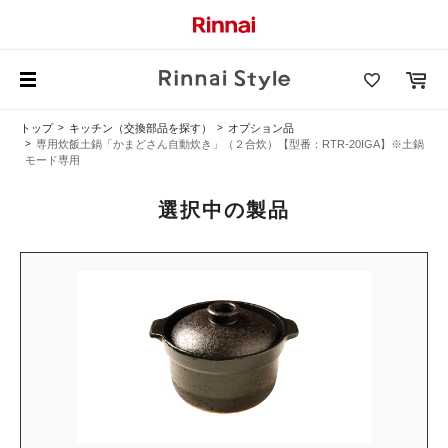
トップ
キッチン（交換部品を探す）
オプション品
専用炊飯土鍋「かまどさん自動炊き」（２合炊）【型番：RTR-20IGA】※土鍋
モード専用
選択中の製品