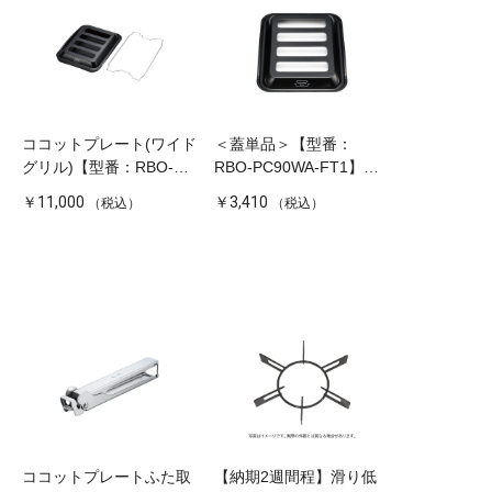
ココットプレート(ワイド
＜蓋単品＞【型番：
グリル)【型番：RBO-
RBO-PC90WA-FT1】コ
PC90WA】
コットプレート(ワイドグ
￥11,000
￥3,410
（税込）
（税込）
リル)容器蓋（容器本体除
く）
ココットプレートふた取
【納期2週間程】滑り低