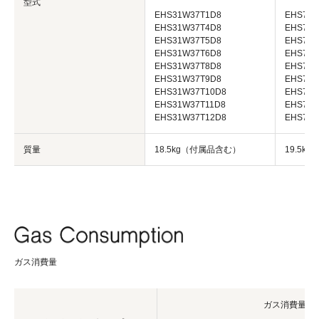
型式
EHS31W37T1D8
EHS71W
EHS31W37T4D8
EHS71W
EHS31W37T5D8
EHS71W
EHS31W37T6D8
EHS71W
EHS31W37T8D8
EHS71W
EHS31W37T9D8
EHS71W
EHS31W37T10D8
EHS71W
EHS31W37T11D8
EHS71W
EHS31W37T12D8
EHS71W
質量
18.5kg（付属品含む）
19.5k
ガス消費量
ガス消費量