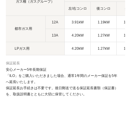
ガス種
（ガスグループ）
左/右コンロ
後コンロ
グ
12A
3.91kW
1.19kW
1.7
都市ガス用
13A
4.20kW
1.27kW
1.8
LPガス用
4.20kW
1.27kW
1.9
保証延長
安心メーカー5年長期保証
「ILO」をご購入いただきました場合、通常1年間のメーカー保証を5年
へ延長いたします。
保証延長お手続きは不要です。後日郵送で送る保証延長書類（保証書）
を、取扱説明書とともに大切に保管してください。