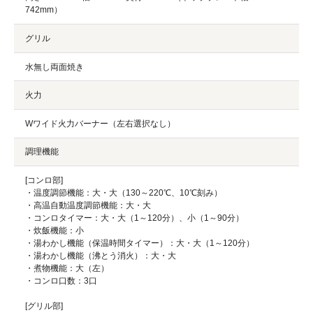
742mm）
グリル
水無し両面焼き
火力
Wワイド火力バーナー（左右選択なし）
調理機能
[コンロ部]
・温度調節機能：大・大（130～220℃、10℃刻み）
・高温自動温度調節機能：大・大
・コンロタイマー：大・大（1～120分）、小（1～90分）
・炊飯機能：小
・湯わかし機能（保温時間タイマー）：大・大（1～120分）
・湯わかし機能（沸とう消火）：大・大
・煮物機能：大（左）
・コンロ口数：3口
[グリル部]