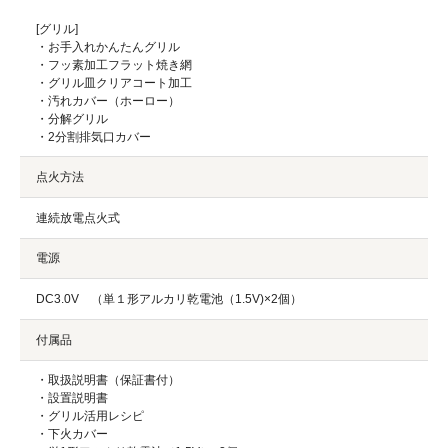
[グリル]
・お手入れかんたんグリル
・フッ素加工フラット焼き網
・グリル皿クリアコート加工
・汚れカバー（ホーロー）
・分解グリル
・2分割排気口カバー
点火方法
連続放電点火式
電源
DC3.0V （単１形アルカリ乾電池（1.5V)×2個）
付属品
・取扱説明書（保証書付）
・設置説明書
・グリル活用レシピ
・下火カバー