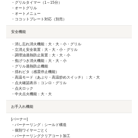
・グリルタイマー（1～15分）
・オートグリル
・オートメニュー
・ココットプレート対応（別売）
安全機能
・消し忘れ消火機能：大・大・小・グリル
・立消え安全装置：大・大・小・グリル
・調理油過熱防止装置：大・大・小
・焦げつき消火機能：大・大・小
・グリル過熱防止機能
・揺れピタ（感震停止機能）
・高温モード（あぶり・高温炒めスイッチ）：大・大
・点火確認表示：コンロ・グリル
・点火ロック
・中火点火機能：大・大
お手入れ機能
[バーナー]
・バーナーリング：シールド構造
・個別ワイヤーごとく
・バーナーリングクリアコート加工