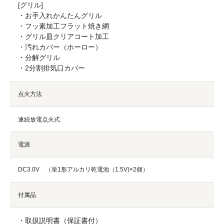
[グリル]
・お手入れかんたんグリル
・フッ素加工フラット焼き網
・グリル皿クリアコート加工
・汚れカバー（ホーロー）
・分解グリル
・2分割排気口カバー
点火方法
連続放電点火式
電源
DC3.0V （単1形アルカリ乾電池（1.5V)×2個）
付属品
・取扱説明書（保証書付）