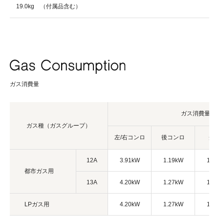
19.0kg （付属品含む）
ガス消費量
ガス消費量
ガス種
（ガスグループ）
左/右コンロ
後コンロ
グ
12A
3.91kW
1.19kW
1.7
都市ガス用
13A
4.20kW
1.27kW
1.8
LPガス用
4.20kW
1.27kW
1.9