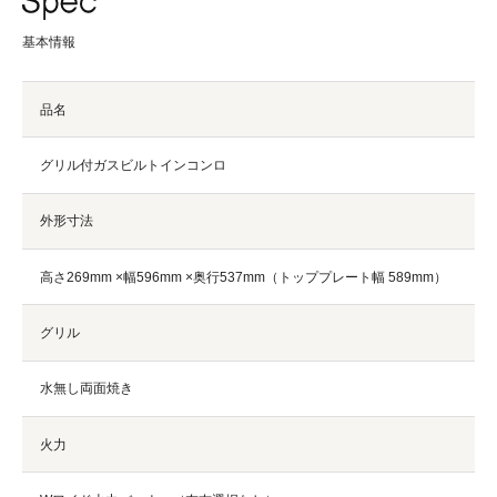
基本情報
品名
グリル付ガスビルトインコンロ
外形寸法
高さ269mm ×幅596mm ×奥行537mm（トッププレート幅 589mm）
グリル
水無し両面焼き
火力