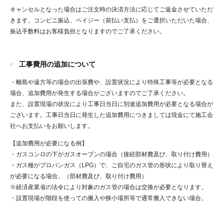
キャンセルとなった場合はご注文時の決済方法に応じてご返金させていただ
きます。
コンビニ振込、ペイジー（前払い支払）をご選択いただいた場合、
振込手数料はお客様負担となりますのでご了承ください。
工事費用の追加について
・離島や遠方等の場合の出張費や、設置状況により特殊工事等が必要となる
場合、追加費用が発生する場合がございますのでご了承ください。
また、設置現場の状況により工事日当日に別途追加費用が必要となる場合が
ございます。
工事日当日に発生した追加費用につきましては現金にて施工会
社へお支払いをお願いします。
【追加費用が必要になる例】
・ガスコンロの下がガスオーブンの場合（接続部材費及び、取り付け費用）
・ガス種がプロパンガス（LPG）で、ご自宅のガス管の形状により取り替え
が必要になる場合。（部材費及び、取り付け費用）
※経済産業省の法令により対象のガス管の場合は交換が必要となります。
・設置現場が階段を使っての搬入や狭小場所等で通常搬入できない場合。