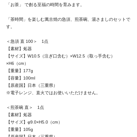
「お茶」 で創る至福の時間を育みます。
「茶時間」を楽しむ萬古焼の急須、煎茶碗、湯さましのセットで
す。
＜急須 直 100＞ 1点
【素材】炻器
【サイズ】W10.5（注ぎ口含む）×W12.5（取っ手含む）
×H6（cm）
【重量】177g
【容量】100ml
【原産国】日本（三重県）
※電子レンジ、直火ではお使いいただけません。
＜煎茶碗 直＞ 1点
【素材】炻器
【サイズ】φ9.0×H5.0（cm）
【重量】105g
【原産国】日本（三重県）